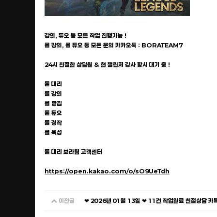
강의, 듀오 등 모든 작업 진행가능 !
롤 강의, 롤 듀오 등 모든 문의 카카오톡 : BORATEAM7
24시 친절한 상담원 & 현 챌린저 강사 항시 대기 중 !
롤 대리
롤 강의
롤 맡김
롤 듀오
롤 경작
롤 육성
롤 대리 보라팀 고객센터
https://open.kakao.com/o/sO9UeTdh
이전글
❤ 2026년 01월 13일 ❤ 11건 작업완료 친절상담 