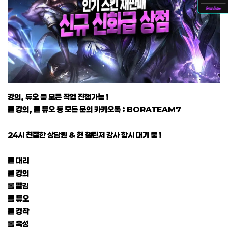
강의, 듀오 등 모든 작업 진행가능 !
롤 강의, 롤 듀오 등 모든 문의 카카오톡 : BORATEAM7
24시 친절한 상담원 & 현 챌린저 강사 항시 대기 중 !
롤 대리
롤 강의
롤 맡김
롤 듀오
롤 경작
롤 육성