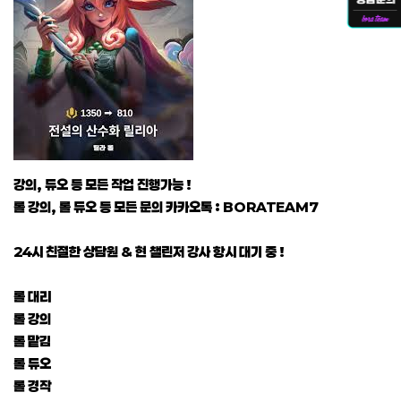
강의, 듀오 등 모든 작업 진행가능 !
롤 강의, 롤 듀오 등 모든 문의 카카오톡 : BORATEAM7
24시 친절한 상담원 & 현 챌린저 강사 항시 대기 중 !
롤 대리
롤 강의
롤 맡김
롤 듀오
롤 경작