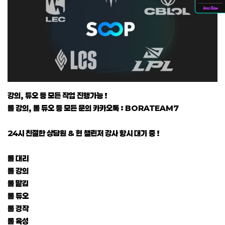
강의, 듀오 등 모든 작업 진행가능 !
롤 강의, 롤 듀오 등 모든 문의 카카오톡 : BORATEAM7
24시 친절한 상담원 & 현 챌린저 강사 항시 대기 중 !
롤 대리
롤 강의
롤 맡김
롤 듀오
롤 경작
롤 육성