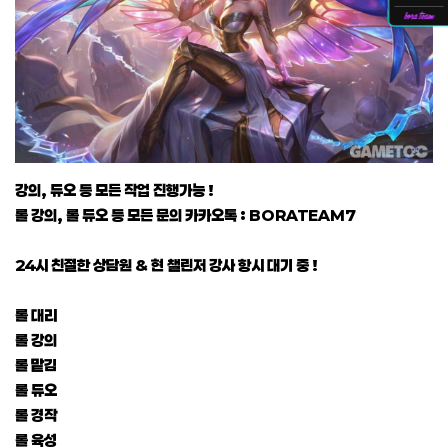
강의, 듀오 등 모든 작업 진행가능 !
롤 강의, 롤 듀오 등 모든 문의 카카오톡 : BORATEAM7
24시 친절한 상담원 & 현 챌린저 강사 항시 대기 중 !
롤 대리
롤 강의
롤 맡김
롤 듀오
롤 경작
롤 육성