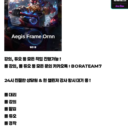
강의, 듀오 등 모든 작업 진행가능 !
롤 강의, 롤 듀오 등 모든 문의 카카오톡 : BORATEAM7
24시 친절한 상담원 & 현 챌린저 강사 항시 대기 중 !
롤 대리
롤 강의
롤 맡김
롤 듀오
롤 경작