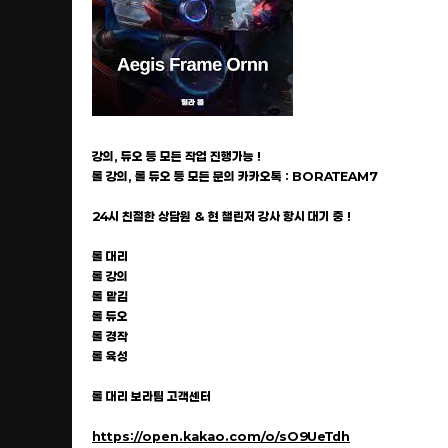
강의, 듀오 등 모든 작업 진행가능 !
롤 강의, 롤 듀오 등 모든 문의 카카오톡 : BORATEAM7
24시 친절한 상담원 & 현 챌린저 강사 항시 대기 중 !
롤 대리
롤 강의
롤 맡김
롤 듀오
롤 경작
롤 육성
롤 대리 보라팀 고객센터
https://open.kakao.com/o/sO9UeTdh