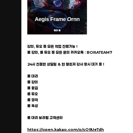
강의, 듀오 등 모든 작업 진행가능 !
롤 강의, 롤 듀오 등 모든 문의 카카오톡 : BORATEAM7
24시 친절한 상담원 & 현 챌린저 강사 항시 대기 중 !
롤 대리
롤 강의
롤 맡김
롤 듀오
롤 경작
롤 육성
롤 대리 보라팀 고객센터
https://open.kakao.com/o/sO9UeTdh