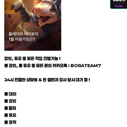
강의, 듀오 등 모든 작업 진행가능 !
롤 강의, 롤 듀오 등 모든 문의 카카오톡 : BORATEAM7
24시 친절한 상담원 & 현 챌린저 강사 항시 대기 중 !
롤 대리
롤 강의
롤 맡김
롤 듀오
롤 경작