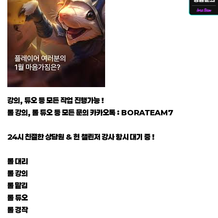
강의, 듀오 등 모든 작업 진행가능 !
롤 강의, 롤 듀오 등 모든 문의 카카오톡 : BORATEAM7
24시 친절한 상담원 & 현 챌린저 강사 항시 대기 중 !
롤 대리
롤 강의
롤 맡김
롤 듀오
롤 경작