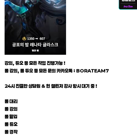
강의, 듀오 등 모든 작업 진행가능 !
롤 강의, 롤 듀오 등 모든 문의 카카오톡 : BORATEAM7
24시 친절한 상담원 & 현 챌린저 강사 항시 대기 중 !
롤 대리
롤 강의
롤 맡김
롤 듀오
롤 경작