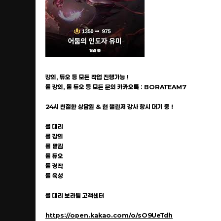
강의, 듀오 등 모든 작업 진행가능 !
롤 강의, 롤 듀오 등 모든 문의 카카오톡 : BORATEAM7
24시 친절한 상담원 & 현 챌린저 강사 항시 대기 중 !
롤 대리
롤 강의
롤 맡김
롤 듀오
롤 경작
롤 육성
롤 대리 보라팀 고객센터
https://open.kakao.com/o/sO9UeTdh