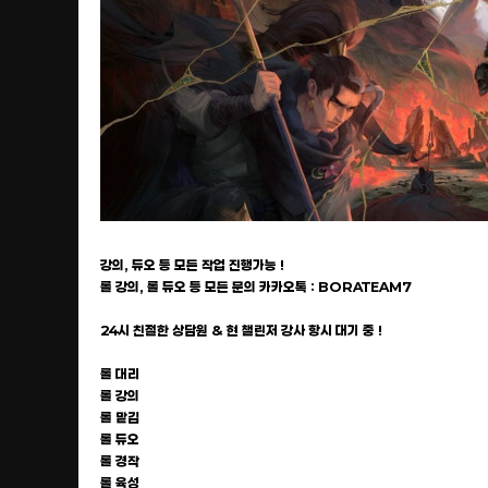
강의, 듀오 등 모든 작업 진행가능 !
롤 강의, 롤 듀오 등 모든 문의 카카오톡 : BORATEAM7
24시 친절한 상담원 & 현 챌린저 강사 항시 대기 중 !
롤 대리
롤 강의
롤 맡김
롤 듀오
롤 경작
롤 육성