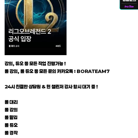
강의, 듀오 등 모든 작업 진행가능 !
롤 강의, 롤 듀오 등 모든 문의 카카오톡 : BORATEAM7
24시 친절한 상담원 & 현 챌린저 강사 항시 대기 중 !
롤 대리
롤 강의
롤 맡김
롤 듀오
롤 경작