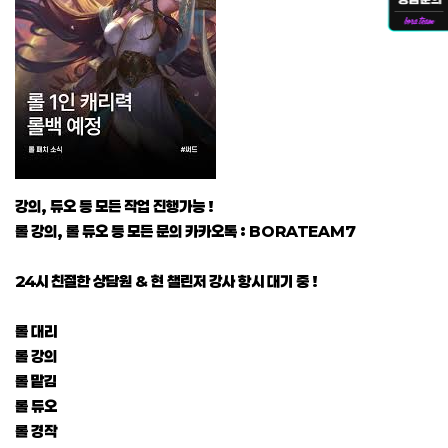
강의, 듀오 등 모든 작업 진행가능 !
롤 강의, 롤 듀오 등 모든 문의 카카오톡 : BORATEAM7
24시 친절한 상담원 & 현 챌린저 강사 항시 대기 중 !
롤 대리
롤 강의
롤 맡김
롤 듀오
롤 경작