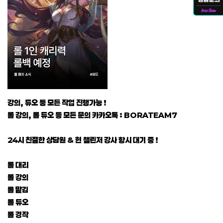
강의, 듀오 등 모든 작업 진행가능 !
롤 강의, 롤 듀오 등 모든 문의 카카오톡 : BORATEAM7
24시 친절한 상담원 & 현 챌린저 강사 항시 대기 중 !
롤 대리
롤 강의
롤 맡김
롤 듀오
롤 경작