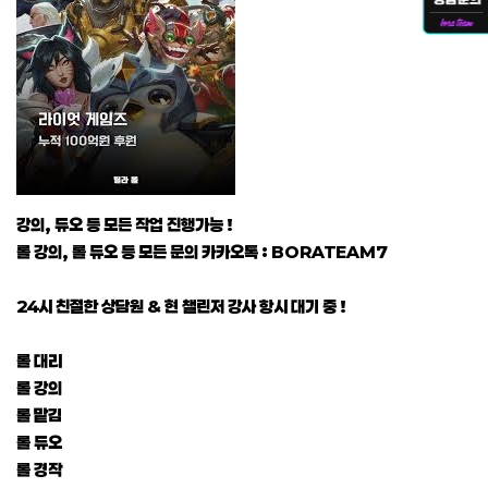
강의, 듀오 등 모든 작업 진행가능 !
롤 강의, 롤 듀오 등 모든 문의 카카오톡 : BORATEAM7
24시 친절한 상담원 & 현 챌린저 강사 항시 대기 중 !
롤 대리
롤 강의
롤 맡김
롤 듀오
롤 경작