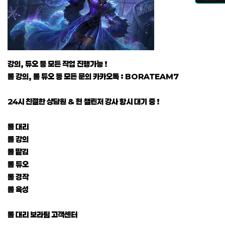
강의, 듀오 등 모든 작업 진행가능 !
롤 강의, 롤 듀오 등 모든 문의 카카오톡 : BORATEAM7
24시 친절한 상담원 & 현 챌린저 강사 항시 대기 중 !
롤 대리
롤 강의
롤 맡김
롤 듀오
롤 경작
롤 육성
롤 대리 보라팀 고객센터