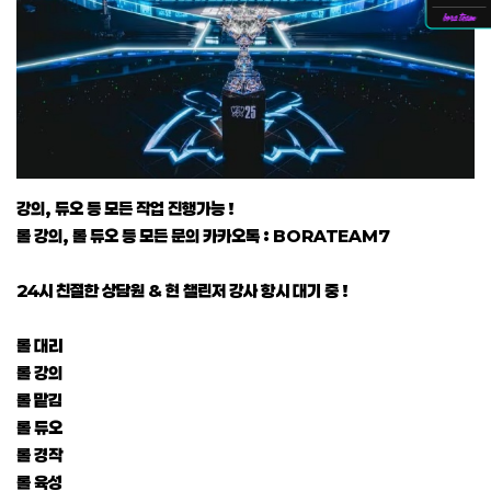
강의, 듀오 등 모든 작업 진행가능 !
롤 강의, 롤 듀오 등 모든 문의 카카오톡 : BORATEAM7
24시 친절한 상담원 & 현 챌린저 강사 항시 대기 중 !
롤 대리
롤 강의
롤 맡김
롤 듀오
롤 경작
롤 육성