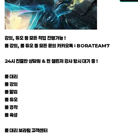
강의, 듀오 등 모든 작업 진행가능 !
롤 강의, 롤 듀오 등 모든 문의 카카오톡 : BORATEAM7
24시 친절한 상담원 & 현 챌린저 강사 항시 대기 중 !
롤 대리
롤 강의
롤 맡김
롤 듀오
롤 경작
롤 육성
롤 대리 보라팀 고객센터