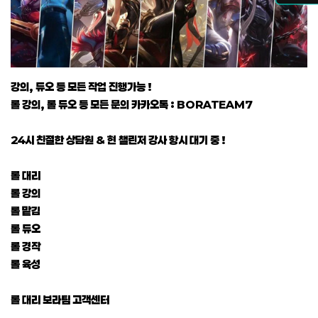
강의, 듀오 등 모든 작업 진행가능 !
롤 강의, 롤 듀오 등 모든 문의 카카오톡 : BORATEAM7
24시 친절한 상담원 & 현 챌린저 강사 항시 대기 중 !
롤 대리
롤 강의
롤 맡김
롤 듀오
롤 경작
롤 육성
롤 대리 보라팀 고객센터