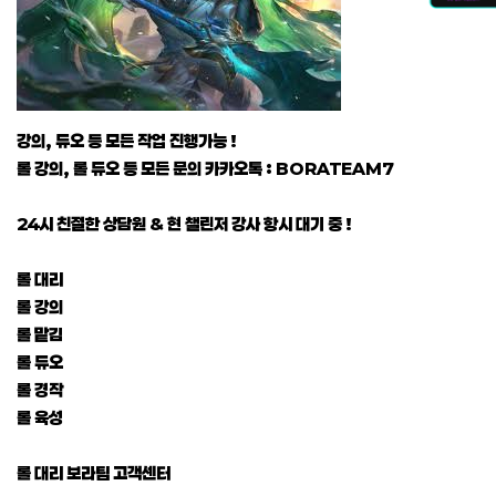
강의, 듀오 등 모든 작업 진행가능 !
롤 강의, 롤 듀오 등 모든 문의 카카오톡 : BORATEAM7
24시 친절한 상담원 & 현 챌린저 강사 항시 대기 중 !
롤 대리
롤 강의
롤 맡김
롤 듀오
롤 경작
롤 육성
롤 대리 보라팀 고객센터