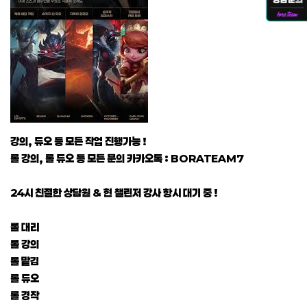
강의, 듀오 등 모든 작업 진행가능 !
롤 강의, 롤 듀오 등 모든 문의 카카오톡 : BORATEAM7
24시 친절한 상담원 & 현 챌린저 강사 항시 대기 중 !
롤 대리
롤 강의
롤 맡김
롤 듀오
롤 경작