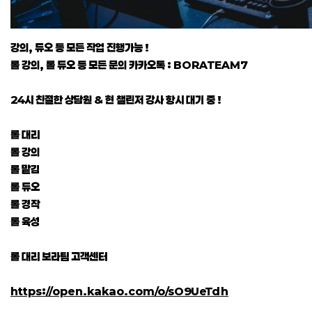
강의, 듀오 등 모든 작업 진행가능 !
롤 강의, 롤 듀오 등 모든 문의 카카오톡 : BORATEAM7
24시 친절한 상담원 & 현 챌린저 강사 항시 대기 중 !
롤 대리
롤 강의
롤 맡김
롤 듀오
롤 경작
롤 육성
롤 대리 보라팀 고객센터
https://open.kakao.com/o/sO9UeTdh