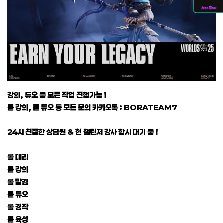
강의, 듀오 등 모든 작업 진행가능 !
롤 강의, 롤 듀오 등 모든 문의 카카오톡 : BORATEAM7
24시 친절한 상담원 & 현 챌린저 강사 항시 대기 중 !
롤 대리
롤 강의
롤 맡김
롤 듀오
롤 경작
롤 육성