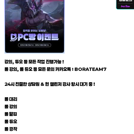
강의, 듀오 등 모든 작업 진행가능 !
롤 강의, 롤 듀오 등 모든 문의 카카오톡 : BORATEAM7
24시 친절한 상담원 & 현 챌린저 강사 항시 대기 중 !
롤 대리
롤 강의
롤 맡김
롤 듀오
롤 경작