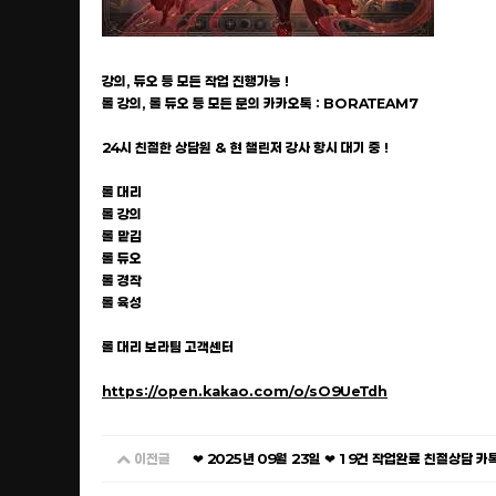
강의, 듀오 등 모든 작업 진행가능 !
롤 강의, 롤 듀오 등 모든 문의 카카오톡 : BORATEAM7
24시 친절한 상담원 & 현 챌린저 강사 항시 대기 중 !
롤 대리
롤 강의
롤 맡김
롤 듀오
롤 경작
롤 육성
롤 대리 보라팀 고객센터
https://open.kakao.com/o/sO9UeTdh
이전글
❤ 2025년 09월 23일 ❤ 19건 작업완료 친절상담 