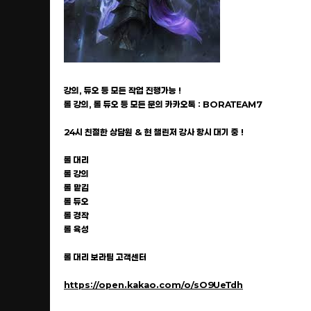
강의, 듀오 등 모든 작업 진행가능 !
롤 강의, 롤 듀오 등 모든 문의 카카오톡 : BORATEAM7
24시 친절한 상담원 & 현 챌린저 강사 항시 대기 중 !
롤 대리
롤 강의
롤 맡김
롤 듀오
롤 경작
롤 육성
롤 대리 보라팀 고객센터
https://open.kakao.com/o/sO9UeTdh