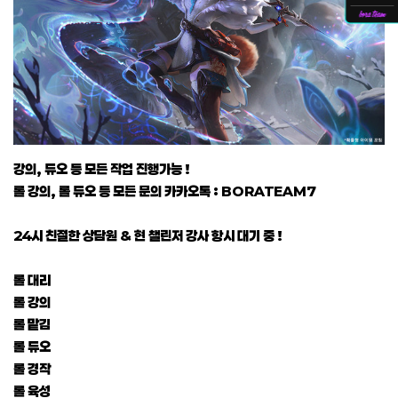
강의, 듀오 등 모든 작업 진행가능 !
롤 강의, 롤 듀오 등 모든 문의 카카오톡 : BORATEAM7
24시 친절한 상담원 & 현 챌린저 강사 항시 대기 중 !
롤 대리
롤 강의
롤 맡김
롤 듀오
롤 경작
롤 육성