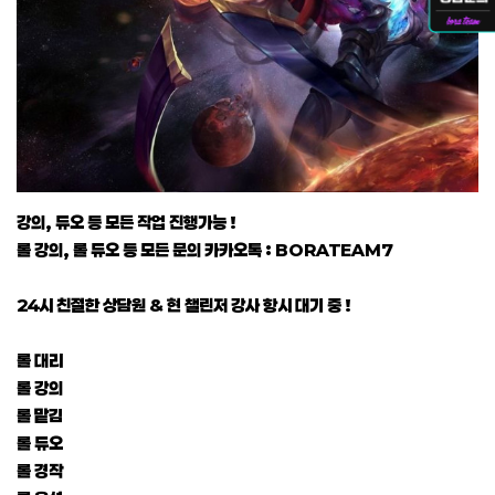
강의, 듀오 등 모든 작업 진행가능 !
롤 강의, 롤 듀오 등 모든 문의 카카오톡 : BORATEAM7
24시 친절한 상담원 & 현 챌린저 강사 항시 대기 중 !
롤 대리
롤 강의
롤 맡김
롤 듀오
롤 경작