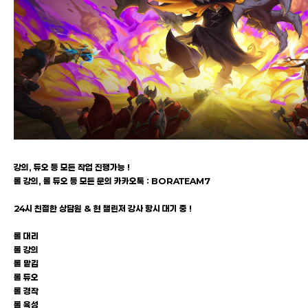
강의, 듀오 등 모든 작업 진행가능 !
롤 강의, 롤 듀오 등 모든 문의 카카오톡 : BORATEAM7
24시 친절한 상담원 & 현 챌린저 강사 항시 대기 중 !
롤 대리
롤 강의
롤 맡김
롤 듀오
롤 경작
롤 육성