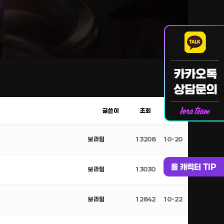
글쓴이
조회
날짜
보라팀
13208
10-20
롤 캐릭터 TIP
보라팀
13030
10-21
보라팀
12842
10-22