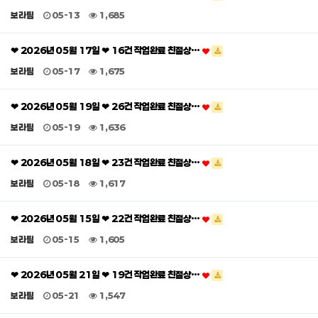
보라팀
05-13
1,685
❤ 2026년 05월 17일 ❤ 16건 작업완료 친절상…
보라팀
05-17
1,675
❤ 2026년 05월 19일 ❤ 26건 작업완료 친절상…
보라팀
05-19
1,636
❤ 2026년 05월 18일 ❤ 23건 작업완료 친절상…
보라팀
05-18
1,617
❤ 2026년 05월 15일 ❤ 22건 작업완료 친절상…
보라팀
05-15
1,605
❤ 2026년 05월 21일 ❤ 19건 작업완료 친절상…
보라팀
05-21
1,547