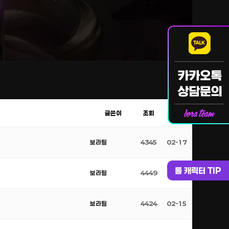
글쓴이
조회
날짜
보라팀
4345
02-17
롤 캐릭터 TIP
보라팀
4449
02-16
보라팀
4424
02-15