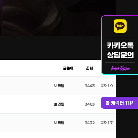
글쓴이
조회
날짜
보라팀
3443
03-19
롤 캐릭터 TIP
보라팀
3463
03-18
보라팀
3432
03-17