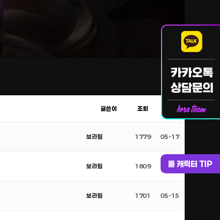
글쓴이
조회
날짜
보라팀
1779
05-17
롤 캐릭터 TIP
보라팀
1809
05-16
보라팀
1701
05-15