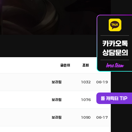
글쓴이
조회
날짜
보라팀
1032
06-19
롤 캐릭터 TIP
보라팀
1076
06-18
보라팀
1090
06-17