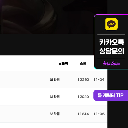
글쓴이
조회
날짜
보라팀
12292
11-04
롤 캐릭터 TIP
보라팀
12040
11-05
보라팀
11814
11-06