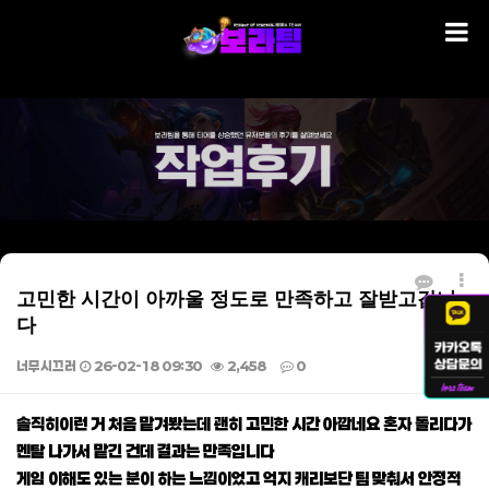
고민한 시간이 아까울 정도로 만족하고 잘받고갑니
다
너무시끄러
26-02-18 09:30
2,458
0
본문
솔직히이런 거 처음 맡겨봤는데 괜히 고민한 시간 아깝네요 혼자 돌리다가
멘탈 나가서 맡긴 건데 결과는 만족입니다
게임 이해도 있는 분이 하는 느낌이었고 억지 캐리보단 팀 맞춰서 안정적