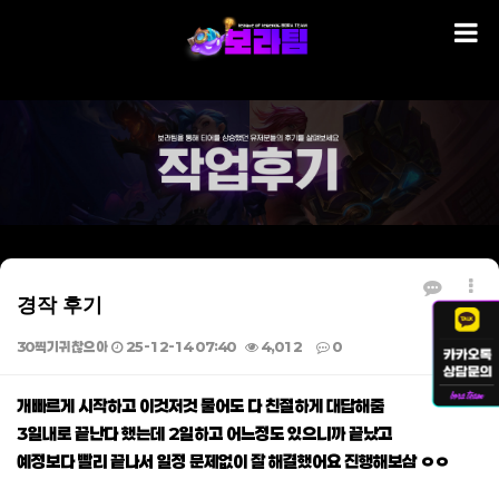
경작 후기
30찍기귀찮으아
25-12-14 07:40
4,012
0
본문
개빠르게 시작하고 이것저것 물어도 다 친절하게 대답해줌
3일내로 끝난다 했는데 2일하고 어느정도 있으니까 끝났고
예정보다 빨리 끝나서 일정 문제없이 잘 해결했어요 진행해보삼 ㅇㅇ