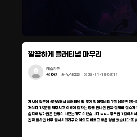
깔끔하게 플래티넘 마무리
테슬라코
0건
4,452회
25-11-19 03:11
기사님 덕분에 6연승해서 플래티넘 딱 맞게 떨어졌네요 1점 남을뻔 했는
거의다 15분겜 해주시고 이렇게 잘하는 정글 만나면 진짜 질래야 질수
심지어 렝가판은 한명이 나갔는데도 이겼습니다 ㄷㄷ.. 궁쓰면 1킬이셔서
진짜 잘하긴 너무 잘하시더라구요 예의도 바르고 좋은 경험 했습니다 또