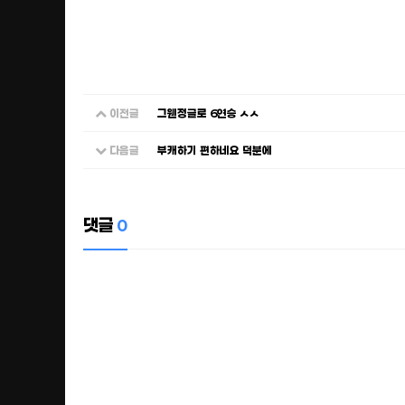
이전글
그웬정글로 6연승 ㅅㅅ
다음글
부캐하기 편하네요 덕분에
댓글
0