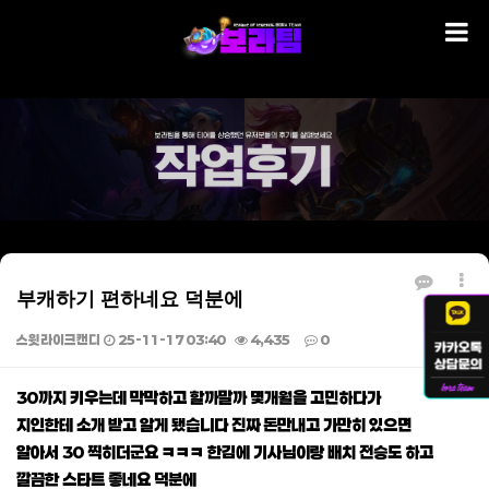
부캐하기 편하네요 덕분에
스윗라이크캔디
25-11-17 03:40
4,435
0
본문
30까지 키우는데 막막하고 할까말까 몇개월을 고민하다가
지인한테 소개 받고 알게 됐습니다 진짜 돈만내고 가만히 있으면
알아서 30 찍히더군요 ㅋㅋㅋ 한김에 기사님이랑 배치 전승도 하고
깔끔한 스타트 좋네요 덕분에