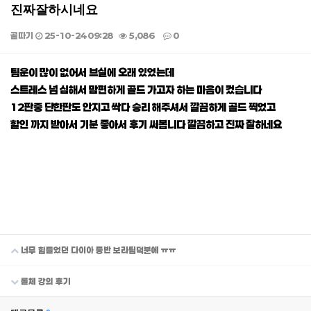
진짜잘하시네요
골따기
25-10-24 09:28
5,086
0
본문
팀운이 많이 없어서 브실에 오래 있었는데
스트레스 넘 심해서 맘편하게 골드 가고자 하는 마음이 컸습니다
12판중 단한판도 안지고 싹다 승리 해주셔서 깔끔하게 골드 찍었고
할인 까지 받아서 기분 좋아서 후기 써봅니다 깔끔하고 진짜 잘하네요
너무 힘들었던 다이아 등반 보라팀덕분에 ㅠㅠ
롤체 강의 후기