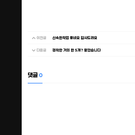
이전글
신속한작업 좋네요 감사드려요
다음글
경작만 거의 한 5개? 맡겼습니다
댓글
0