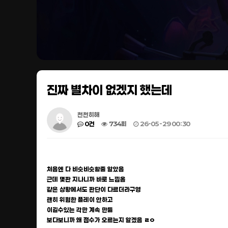
진짜 별차이 없겠지 했는데
천천히해
0건
734회
26-05-29 00:30
처음엔 다 비슷비슷할줄 알았음
근데 몇판 지나니까 바로 느낌옴
같은 상황에서도 판단이 다르더라구영
괜히 위험한 플레이 안하고
이길수있는 각만 계속 만듦
보다보니까 왜 점수가 오르는지 알겠음 ㄹㅇ