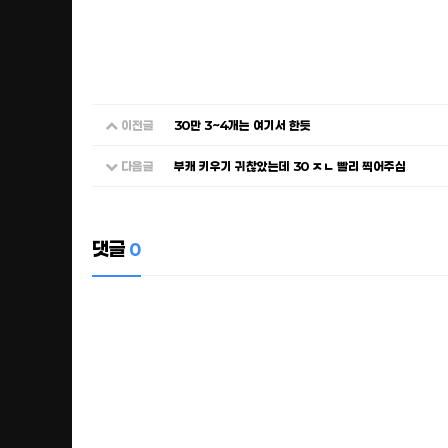
이전글
30만 3~4개는 여기서 한듯
다음글
부캐 키우기 귀찮았는데 30 ㅈㄴ 빨리 찍어주심
댓글
0