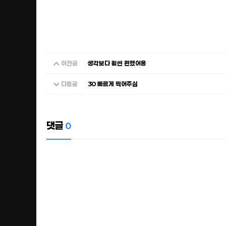
이전글
생각보다 훨씬 편했어용
다음글
30 빠르게 찍어주심
댓글
0