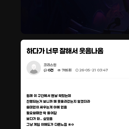
하다가 너무 잘해서 웃음나옴
크리스틴
0건
785회
26-05-21 03:47
원래 이 구간에서 맨날 막혔는데
진행되는거 보니까 왜 못올라갔는지 알겠더라
쓸데없이 싸우는게 아예 없음
필요할때만 딱 들어감
보다가 와.. 싶었음
그냥 게임 이해도가 다른느낌 ㄹㅇ