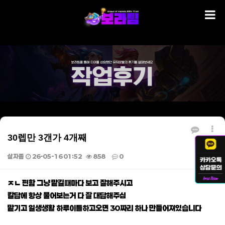
30렙만 3갠가 4개째
살자좀
26-05-16 01:52
858
0
본문
ㅈㄴ 편함 그냥 맡길때마다 보고 잘해주시고
칼답에 항상 물어보는거 다 잘 대답해주심
맡기고 일생생활 하루이틀하고오면 30짜리 하나 만들어져있습니다