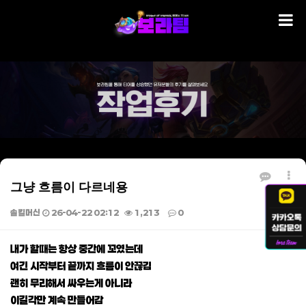
그냥 흐름이 다르네용
솔킬머신
26-04-22 02:12
1,213
0
본문
내가 할때는 항상 중간에 꼬였는데
여긴 시작부터 끝까지 흐름이 안끊김
괜히 무리해서 싸우는게 아니라
이길각만 계속 만들어감