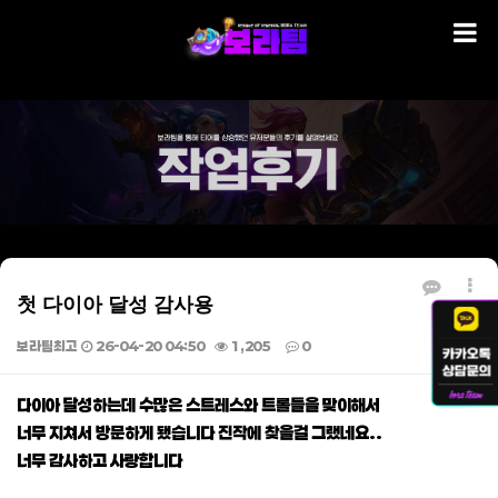
첫 다이아 달성 감사용
보라팀최고
26-04-20 04:50
1,205
0
본문
다이아 달성하는데 수많은 스트레스와 트롤들을 맞이해서
너무 지쳐서 방문하게 됐습니다 진작에 찾을걸 그랬네요..
너무 감사하고 사랑합니다