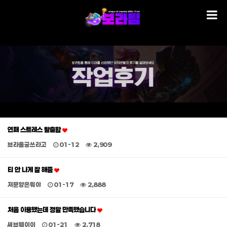
연패 스트레스 탈출함
브라움궁쓰라고
01-12
2,909
티 안 나게 잘 해줌
저문양은뭐야
01-17
2,888
처음 이용했는데 정말 만족했습니다
써브웨이이
01-21
2,718