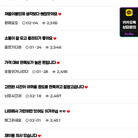
처음이용인데 생각보다 괜찮았어요
편해요오
02-04
2,565
소통이 잘 되고 퀄리티가 좋아요
좀만기다려
01-24
2,546
가격 대비 만족도가 높은 편입니다
우중이가나선다
01-28
2,495
고민한 시간이 아까울 정도로 만족하고 잘받고갑니다
너무시끄러
02-18
2,467
나미해서 가만히만 있어도 이겨주심 ㄷㄷ
왜그러세요
02-01
2,451
재이용 의사 있습니다