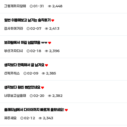
그렇게까지당해
01-31
2,448
몇번 이용해보고 남기는 솔직후기
감사히여겨라
02-07
2,413
보라팀에서 하길 넘잘했음 ㅠㅠ
부산가자다시
02-18
2,396
생각보다 만족해서 글 남겨요
선픽카직스
02-09
2,385
생각보다 훨씬 괜찮았네요
너무보고싶을때
02-20
2,382
플래티넘에서 다이아까지 빠르게 올랐네요!
짜주세요
02-12
2,343